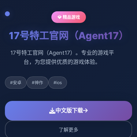
💎 精品游戏
17号特工官网（Agent17）
17号特工官网（Agent17）。专业的游戏平
台，为您提供优质的游戏体验。
#安卓
#神作
#ios
中文版下载
了解更多