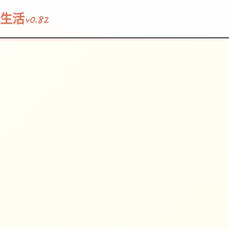
v0.82