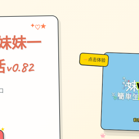
★
✦
♡
妹妹一
→
↗
点击体验
超棒！
0.82
口
 ★
✧
♡
★
♥