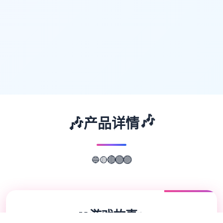
🎶
🎶
产品详情
🔵
🟡
🟣
🔴
🟢
📖
游戏故事
✨