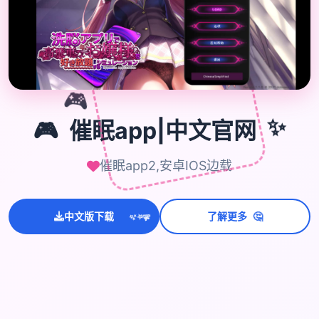
🎮
🎮
催眠app|中文官网
✨
催眠app2,安卓IOS边载
💫
🤔
中文版下载
了解更多
✨
⭐