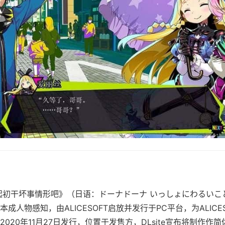
起初干坏事情形吧》（日语：ドーナドーナ いっしょにわるいこ
成人物感知，由ALICESOFT启放并发行于PC平台，为ALICES
020年11月27日发行，位置于发售方，DLsite宣布将制作作