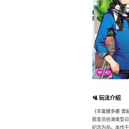
🛂 玩法介绍
《丰富娜多娜 壹
款变员扮演类型日本
纪念为品。本作于2