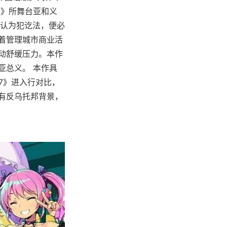
多娜》所舞台亚和义
认为犯讫法，便必
着管理城市商业活
动舒缓压力。本作
亚总义。 本作具
7》进入行对比，
有反乌托邦背景，