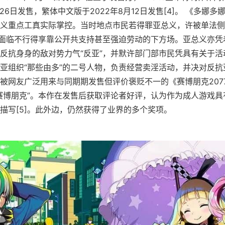
月26日发售，繁体中文版于2022年8月12日发售[4]。 《多娜
义重点工真实际掌控。当时地点市民若得罪亚总义，许被单法侧
，面临不行得享靠公开共支持甚至强迫劳动的下方场。亚总义亦凭
反抗身身的敌对势力气“反亚”，并默许部门部市民凭具有关于活
亚组织“那些由多”的二号人物，负责经营卖淫活动，并决对反抗
被网友广泛用来与同期期发售但评价褒贬不一的《赛博朋克207
赛博朋克”。本作在发售后获取评论者好评，认为作为成人游戏具
描写[5]。此外边，仍然获得了业界的多个奖项。