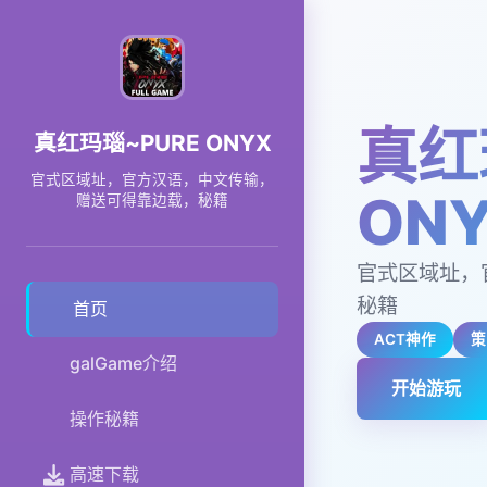
真红
真红玛瑙~PURE ONYX
官式区域址，官方汉语，中文传输，
ON
赠送可得靠边载，秘籍
官式区域址，
秘籍
首页
ACT神作
策
galGame介绍
开始游玩
操作秘籍
高速下载