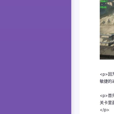
<p>因
敏捷的通
<p>
关卡里
</p>