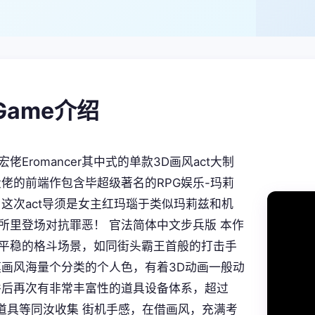
galGame介绍
佬Eromancer其中式的单款3D画风act大制
大佬的前端作包含毕超级著名的RPG娱乐-玛莉
 这次act导须是女主红玛瑙于类似玛莉兹和机
所里登场对抗罪恶！ 官法简体中文步兵版 本作
平稳的格斗场景，如同街头霸王首般的打击手
模画风海量个分类的个人色，有着3D动画一般动
并后再次有非常丰富性的道具设备体系，超过
妙道具等同汝收集 街机手感，在借画风，充满考