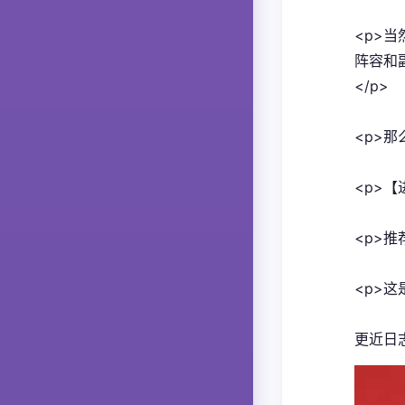
<p>
阵容和
</p>
<p>
<p>【
<p>推
<p>
更近日