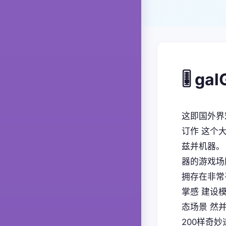
🎚️ 
这即国外界宏
订作 这个
兹并机器。
器的游戏场
拥存在非常
掌感 建设
态场景 然
200样奇