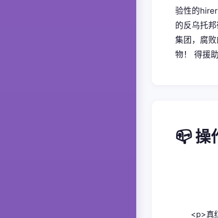
验性的hi
的反乌托邦
集团，腐败
物！ 得援
📪 
<p>真