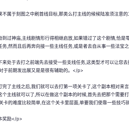
如果不属于刻图之中刷首线目标,那类么打主线的候候陆准须注意的
打动到过神庙,主线剧情形行得相继启放,如果错过了这个剧情,恰
任务,然而且后再奔向接一些主线任务,或是者去自从事一些法宝之类
接下来处于去打之前端先去接受一些支线任务,这类型才可以让您去
点对于前期发出展又是是很有辅助的。</p>
在打完了主线之后,我们就可以去打第一项关卡了,这个副本相对来
这个主线就可以了,所以在做这个副本的时候,首先去把那个需要
通关卡的难度比较简单,在这个关卡里层面,单要我们使靠一些技巧就
本奖励</p>