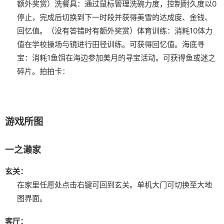
额外奖赏）
洗餐具：通过鼠标管理洗碗力度，控制耐久度以0
停止，完成后切换到下一时段并获得美雪的达成度、金钱、
回忆值。（没有答错时有额外奖赏）
体育训练：消耗10体力
值在学校操场与镜进行田径训练。可获得回忆值。
海底寻
宝：消耗1鱼饵在海边参加美月的寻宝活动。可获得鱼或迷之
碎片。
拍拍卡：
游戏所图
一之濑家
玄关：
在家里任愿处点击右键可回到玄关。
单机大门可切换至大地
图界面。
客厅：