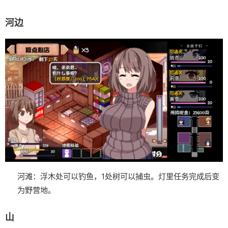
河边
河滩：浮木处可以钓鱼，1处树可以捕虫。灯里任务完成后变
为野营地。
山