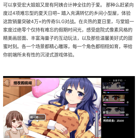
可以享受宏大姐姐又是有阿姨合计神全往的于爱。 那种么赶紧向
度过4项难忘型的夏天日吧~ 踏入充满转忆的乡间小型屋，体验
这款销量突破4万+的传奇SLG对战。在炎热的夏日里，与堂姐一
家度过绝零个仅持有难忘的假期时间光，感受庭院式像素风格的
精美画层面、丰富海量子的互动玩法，以及那些温馨美好式的甜
蜜时刻。各一个场景都精心雕琢，每一个角色都栩栩如育，带给
你前端所未有性的沉浸式游戏体验。