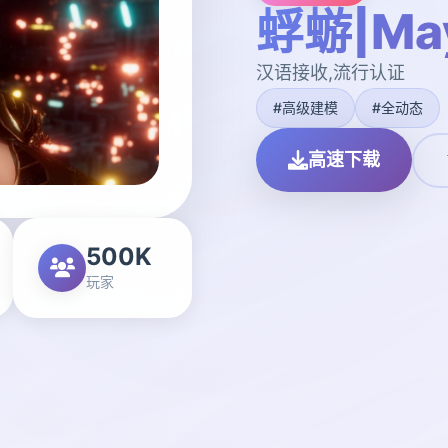
蜉蝣|May
汉语接收,流行认证
#高级建模
#全动态
高速下载
500K
玩家